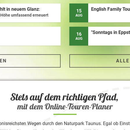
hlt in neuem Glanz
English Family To
15
r Höhe umfassend erneuert
AUG
"Sonntags in Epps
16
AUG
TEN
ALLE
Stets auf dem richtigen Pfad,
mit dem Online-Touren-Planer
ebnisreichsten Wegen durch den Naturpark Taunus. Egal ob Einst