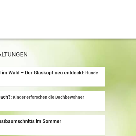
ALTUNGEN
 im Wald – Der Glaskopf neu entdeckt
Hunde
bach?
Kinder erforschen die Bachbewohner
bstbaumschnitts im Sommer