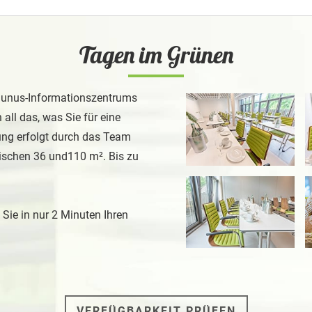
Tagen im Grünen
aunus-Informationszentrums
ll das, was Sie für eine
tung erfolgt durch das Team
wischen 36 und110 m². Bis zu
Link zur Großansicht ein
L
Sie in nur 2 Minuten Ihren
Link zur Großansicht ein
L
VERFÜGBARKEIT PRÜFEN