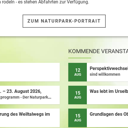
 rodeln - es stehen Abfahrten zur Verfügung.
ZUM NATURPARK-PORTRAIT
KOMMENDE VERANST
Perspektivwechsel
12
sind willkommen
AUG
 – 23. August 2026,
Was lebt im Ursel
15
tprogramm - Der Naturpark
AUG
rung des Weiltalwegs im
Grundlagen des O
15
AUG