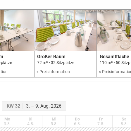
Großer Raum
um
Gesamtfläche
72 m² • 32 Sitzplätze
zplätze
110 m² • 50 Sitzp
» Preisinformation
ation
» Preisinformatio
KW 32
3. – 9. Aug. 2026
Mo
Di
Mi
Do
Fr
Sa
3.8.
4.8.
5.8.
6.8.
7.8.
8.8.