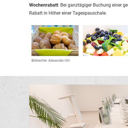
Wochenrabatt
: Bei ganztägiger Buchung einer g
Rabatt in Höher einer Tagespauschale.
Link zur Großansicht eines Stimmungsbildes
Link zur Großansicht 
Bildrechte: Alexander Uhl