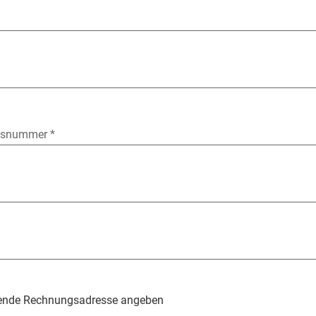
usnummer *
usnummer *
ende Rechnungsadresse angeben