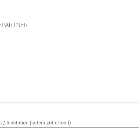
HPARTNER
 / Institution
(sofern zutreffend)
 / Institution
(sofern zutreffend)