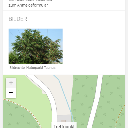
zum Anmeldeformular
BILDER
Link zur Großansicht eines Stimmungsbildes
Bildrechte: Naturparkt Taunus
+
−
Treffpunkt