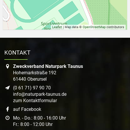
Leaflet
| Map data ©
OpenStreetMap
contributors
KONTAKT
Zweckverband Naturpark Taunus
Hohemarkstraße 192
61440 Oberursel
(0 61 71) 97 90 70
info@naturpark-taunus.de
zum Kontaktformular
auf Facebook
Mo. - Do.: 8:00 - 16:00 Uhr
Fr.: 8:00 - 12:00 Uhr