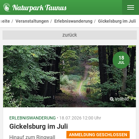
Naturpark Taunus
seite
Veranstaltungen
Erlebniswanderung
Gickelsburg im Juli
zurück
18
JUL
ERLEBNISWANDERUNG
• 18.07.2026 12:00 Uhr
Gickelsburg im Juli
ANMELDUNG GESCHLOSSEN
Hinauf zum Ringwall