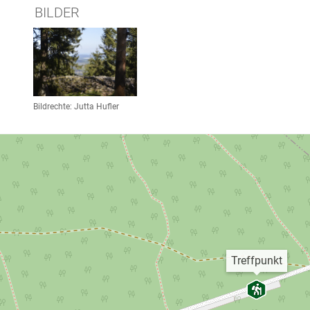
BILDER
Link zur Großansicht eines Stimmungsbildes
Bildrechte: Jutta Hufler
Treffpunkt