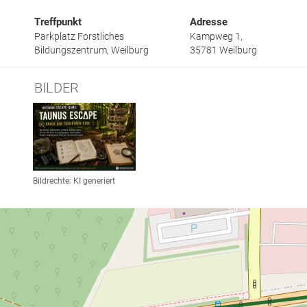
Treffpunkt
Adresse
Parkplatz Forstliches
Kampweg 1,
Bildungszentrum, Weilburg
35781
Weilburg
BILDER
Link zur Großansicht eines Stimmungsbildes
Bildrechte: KI generiert