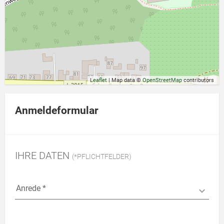
Leaflet
| Map data ©
OpenStreetMap
contributors
Anmeldeformular
IHRE DATEN
(*PFLICHTFELDER)
Bitte dieses Feld leer lassen
Anrede *
Anrede *