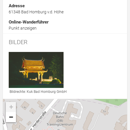
Adresse
61348
Bad Homburg v.d. Höhe
Online-Wanderführer
Punkt anzeigen
BILDER
Link zur Großansicht eines Stimmungsbildes
Bildrechte: Kuk Bad Homburg GmbH
+
−