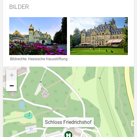
BILDER
Link zur Großansicht eines Stimmungsbildes
Link zur Großansicht eines St
Bildrechte: Hessische Hausstiftung
+
−
Schloss Friedrichshof