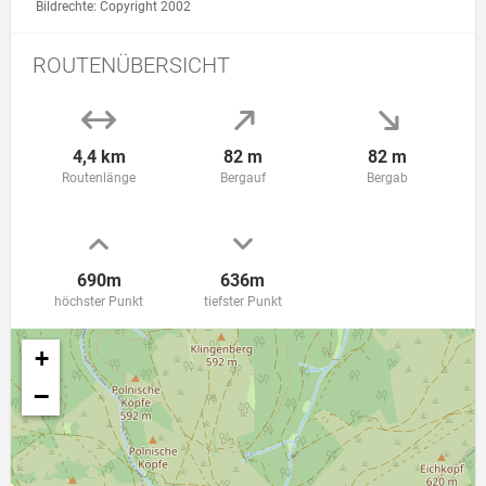
Link zur Großansicht des Bildes: PIC
Bildrechte: Copyright 2002
ROUTENÜBERSICHT
4,4 km
82 m
82 m
Routenlänge
Bergauf
Bergab
690m
636m
höchster Punkt
tiefster Punkt
+
−