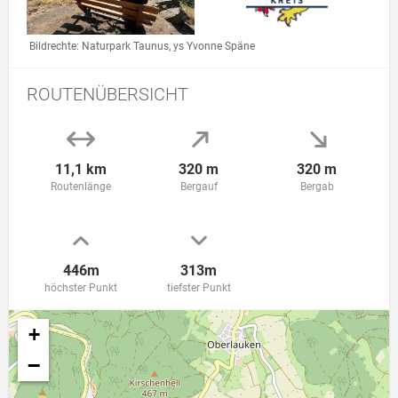
Link zur Großansicht des Bildes: Roter Mönch Ausblick
Link zur Großansicht eines St
Bildrechte: Naturpark Taunus, ys Yvonne Späne
ROUTENÜBERSICHT
11,1 km
320 m
320 m
Routenlänge
Bergauf
Bergab
446m
313m
höchster Punkt
tiefster Punkt
+
−