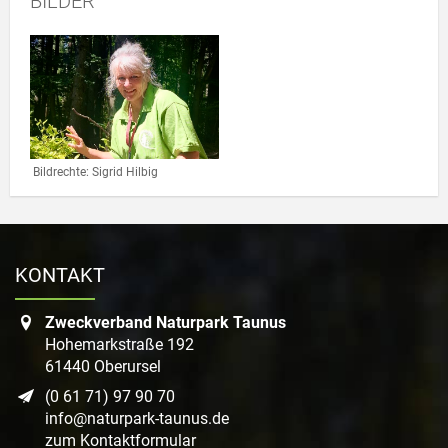
BILDER
Link zur Großansicht eines Stimmungsbildes
Bildrechte: Sigrid Hilbig
KONTAKT
Zweckverband Naturpark Taunus
Hohemarkstraße 192
61440 Oberursel
(0 61 71) 97 90 70
info@naturpark-taunus.de
zum Kontaktformular