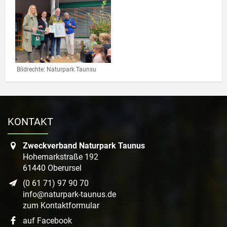
Link zur Großansicht eines Stimmungsbildes
Bildrechte: Naturpark Taunsu
KONTAKT
Zweckverband Naturpark Taunus
Hohemarkstraße 192
61440 Oberursel
(0 61 71) 97 90 70
info@naturpark-taunus.de
zum Kontaktformular
auf Facebook