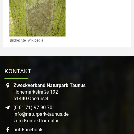
Link zur Großansicht eines Stimmungsbildes
Bildrechte: Wikipedia
KONTAKT
Zweckverband Naturpark Taunus
Hohemarkstraße 192
61440 Oberursel
(0 61 71) 97 90 70
info@naturpark-taunus.de
zum Kontaktformular
auf Facebook